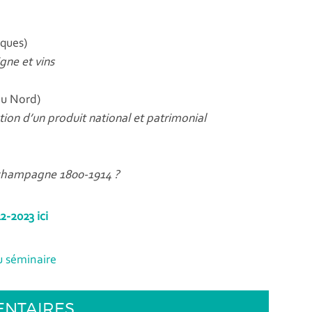
iques)
gne et vins
du Nord)
ion d’un produit national et patrimonial
e champagne 1800-1914 ?
-2023 ici
du séminaire
ENTAIRES