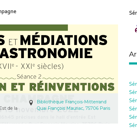
ampagne
Sém
Ar
Sém
Sém
Sém
Bibliothèque François-Mitterrand
Est de la
Quai François Mauriac, 75706 Paris
Sém
Sém
Sém