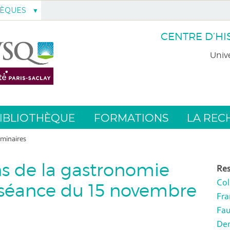
HÈQUES
CENTRE D’HI
Unive
IBLIOTHÈQUE
FORMATIONS
LA REC
minaires
s de la gastronomie
Res
Col
), séance du 15 novembre
Fra
Fau
Den