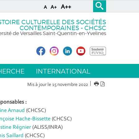
A++
A+
A
STOIRE CULTURELLE DES SOCIÉTÉS
CONTEMPORAINES - CHCSC
rsité de Versailles Saint-Quentin-en-Yvelines
HERCHE
INTERNATIONAL
IMPRIMER
Version
Mis à jour le 15 novembre 2022
PDF
ponsables :
ine Arnaud
(CHCSC)
nçoise Hache-Bissette
(CHCSC)
stine Régnier
(ALISS/INRA)
is Saillard
(CHCSC)