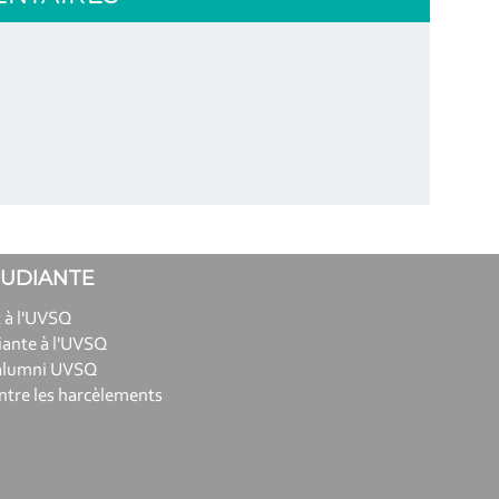
TUDIANTE
 à l'UVSQ
iante à l'UVSQ
alumni UVSQ
ntre les harcèlements