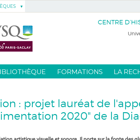
HÈQUES
CENTRE D’HI
Unive
IBLIOTHÈQUE
FORMATIONS
LA REC
on : projet lauréat de l'app
imentation 2020" de la Dia
tion artistique visuelle et sonore. Il porte sur la fonte des gl