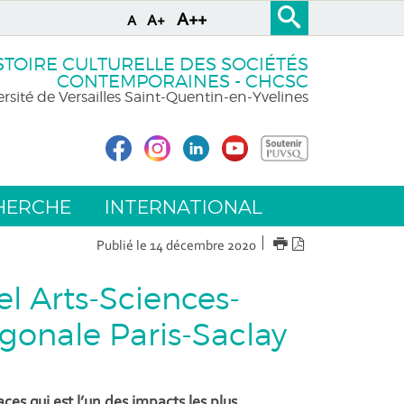
A++
A+
A
STOIRE CULTURELLE DES SOCIÉTÉS
CONTEMPORAINES - CHCSC
rsité de Versailles Saint-Quentin-en-Yvelines
HERCHE
INTERNATIONAL
IMPRIMER
Version
Publié le 14 décembre 2020
PDF
el Arts-Sciences-
gonale Paris-Saclay
aces qui est l’un des impacts les plus