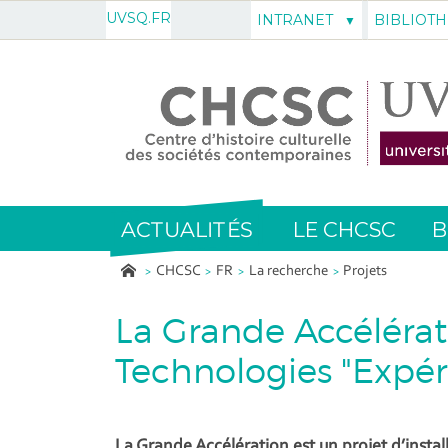
UVSQ.FR
INTRANET
BIBLIOT
ACTUALITÉS
LE CHCSC
B
CHCSC
FR
La recherche
Projets
La Grande Accélérati
Technologies "Expér
La Grande Accélération est un projet d’installa