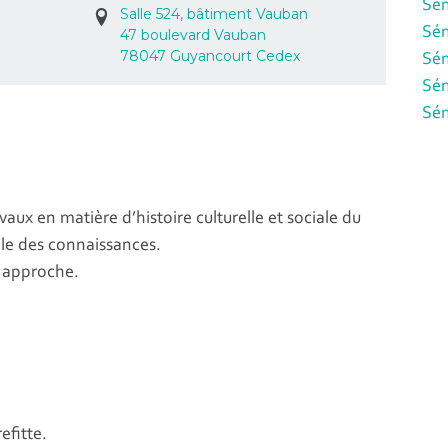
Sém
Salle 524,
bâtiment Vauban
Sém
47 boulevard Vauban
78047 Guyancourt Cedex
Sém
Sém
Sém
vaux en matière d’histoire culturelle et sociale du
rôle des connaissances.
e approche.
efitte.