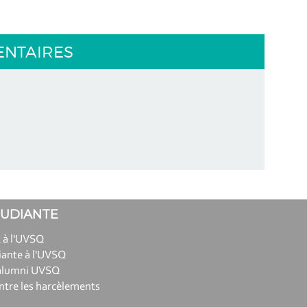
ENTAIRES
TUDIANTE
 à l'UVSQ
iante à l'UVSQ
alumni UVSQ
ntre les harcèlements