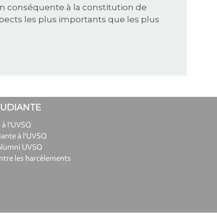
çon conséquente à la constitution de
spects les plus importants que les plus
TUDIANTE
 à l'UVSQ
iante à l'UVSQ
alumni UVSQ
ntre les harcèlements