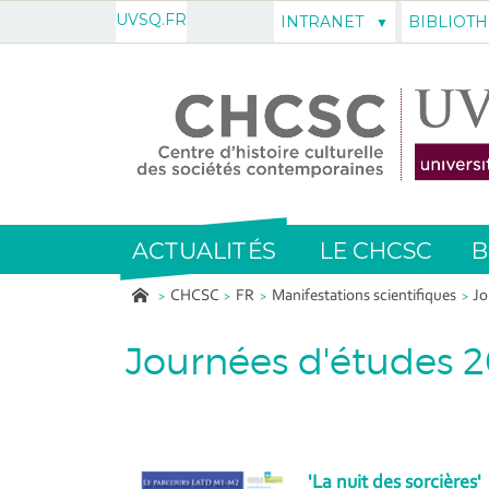
UVSQ.FR
INTRANET
BIBLIOT
ACTUALITÉS
LE CHCSC
B
CHCSC
FR
Manifestations scientifiques
Jo
Journées d'études 
'La nuit des sorcières'