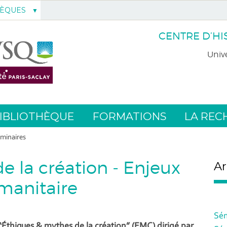
HÈQUES
CENTRE D’HI
Unive
IBLIOTHÈQUE
FORMATIONS
LA REC
minaires
e la création - Enjeux
Ar
manitaire
Sém
 “Éthiques & mythes de la création” (EMC) dirigé par