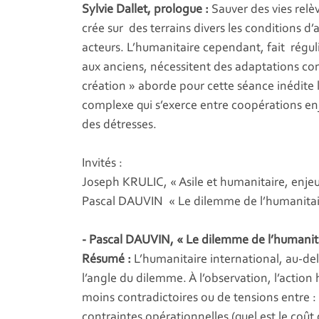
Sylvie Dallet, prologue :
Sauver des vies rel
crée sur des terrains divers les conditions d’a
acteurs. L’humanitaire cependant, fait régu
aux anciens, nécessitent des adaptations con
création » aborde pour cette séance inédite le
complexe qui s’exerce entre coopérations enj
des détresses.
Invités :
Joseph KRULIC, « Asile et humanitaire, enjeu
Pascal DAUVIN « Le dilemme de l’humanitai
- Pascal DAUVIN, « Le dilemme de l’humanit
Résumé :
L’humanitaire international, au-de
l’angle du dilemme. À l’observation, l’action 
moins contradictoires ou de tensions entre : l
contraintes opérationnelles (quel est le coût d