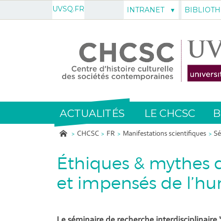
UVSQ.FR
INTRANET
BIBLIOT
ACTUALITÉS
LE CHCSC
B
CHCSC
FR
Manifestations scientifiques
Sé
Éthiques & mythes d
et impensés de l’hu
Le séminaire de recherche interdisciplinaire