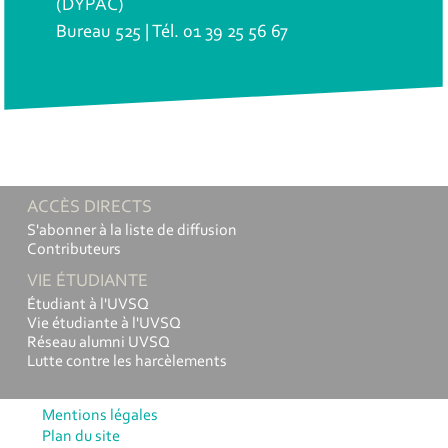
(DYPAC)
Bureau 525 | Tél. 01 39 25 56 67
ACCÈS DIRECTS
S'abonner à la liste de diffusion
Contributeurs
VIE ÉTUDIANTE
Étudiant à l'UVSQ
Vie étudiante à l'UVSQ
Réseau alumni UVSQ
Lutte contre les harcèlements
Mentions légales
Plan du site