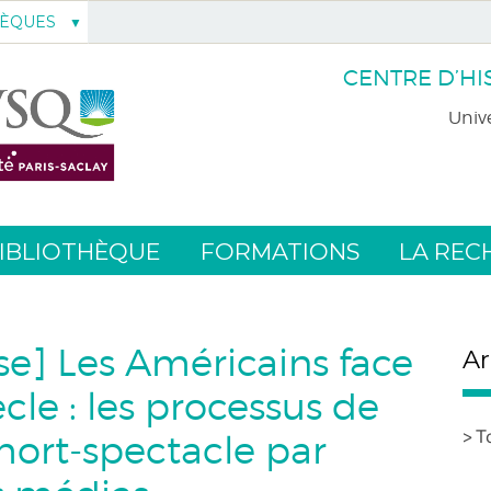
HÈQUES
CENTRE D’HI
Unive
IBLIOTHÈQUE
FORMATIONS
LA REC
e] Les Américains face
Ar
cle : les processus de
mort-spectacle par
> T