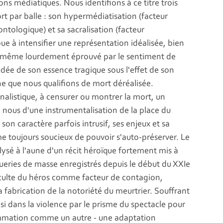
ons médiatiques. Nous identifions à ce titre trois
t par balle : son hypermédiatisation (facteur
ntologique) et sa sacralisation (facteur
e à intensifier une représentation idéalisée, bien
ui-même lourdement éprouvé par le sentiment de
dée de son essence tragique sous l'effet de son
 que nous qualifions de mort déréalisée.
nalistique, à censurer ou montrer la mort, un
 nous d'une instrumentalisation de la place du
on caractère parfois intrusif, ses enjeux et sa
e toujours soucieux de pouvoir s'auto-préserver. Le
alysé à l'aune d'un récit héroïque fortement mis à
ueries de masse enregistrés depuis le début du XXIe
u culte du héros comme facteur de contagion,
 fabrication de la notoriété du meurtrier. Souffrant
insi dans la violence par le prisme du spectacle pour
mmation comme un autre - une adaptation