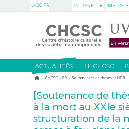
UVSQ.FR
INTRANET
BIBLIOT
ACTUALITÉS
LE CHCSC
B
CHCSC
FR
Soutenances de thèses et HDR
[Soutenance de thès
à la mort au XXIe siè
structuration de la 