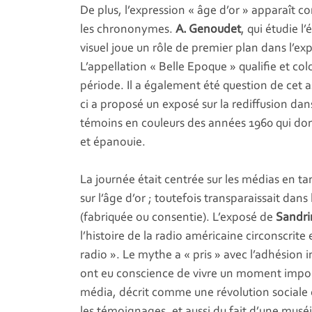
De plus, l’expression « âge d’or » apparaît
les chrononymes.
A. Genoudet
, qui étudie l
visuel joue un rôle de premier plan dans l’ex
L’appellation « Belle Epoque » qualifie et co
période. Il a également été question de cet a
ci a proposé un exposé sur la rediffusion da
témoins en couleurs des années 1960 qui donn
et épanouie.
La journée était centrée sur les médias en ta
sur l’âge d’or ; toutefois transparaissait dan
(fabriquée ou consentie). L’exposé de
Sandri
l’histoire de la radio américaine circonscrite
radio ». Le mythe a « pris » avec l’adhésion
ont eu conscience de vivre un moment impor
média, décrit comme une révolution sociale et
les témoignages, et aussi du fait d’une musé