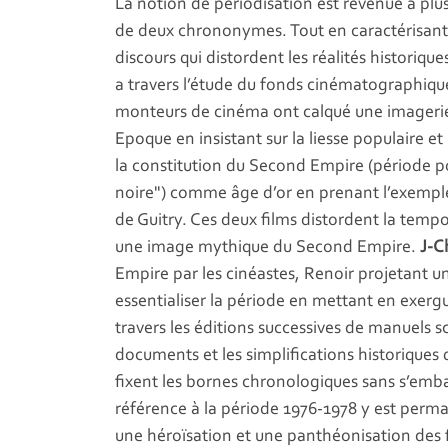
La notion de périodisation est revenue à plu
de deux chrononymes. Tout en caractérisant 
discours qui distordent les réalités historiqu
a travers l’étude du fonds cinématographique
monteurs de cinéma ont calqué une imagerie d
Epoque en insistant sur la liesse populaire et
la constitution du Second Empire (période
noire") comme âge d’or en prenant l’exemple 
de Guitry. Ces deux films distordent la temp
une image mythique du Second Empire.
J-C
Empire par les cinéastes, Renoir projetant 
essentialiser la période en mettant en exergue
travers les éditions successives de manuels s
documents et les simplifications historiques 
fixent les bornes chronologiques sans s’emba
référence à la période 1976-1978 y est perm
une héroïsation et une panthéonisation des 