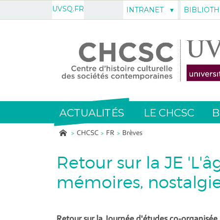
UVSQ.FR
INTRANET
BIBLIOT
ACTUALITÉS
LE CHCSC
B
CHCSC
FR
Brèves
Retour sur la JE 'L'â
mémoires, nostalgie
Retour sur la Journée d'études co-organisé