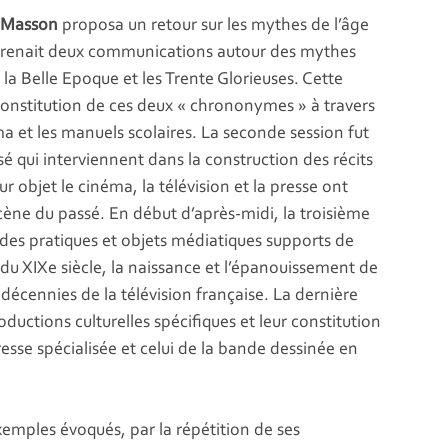
t-Masson
proposa un retour sur les mythes de l’âge
mprenait deux communications autour des mythes
la Belle Epoque et les Trente Glorieuses. Cette
e constitution de ces deux « chrononymes » à travers
a et les manuels scolaires. La seconde session fut
é qui interviennent dans la construction des récits
r objet le cinéma, la télévision et la presse ont
scène du passé. En début d’après-midi, la troisième
des pratiques et objets médiatiques supports de
s du XIXe siècle, la naissance et l’épanouissement de
 décennies de la télévision française. La dernière
oductions culturelles spécifiques et leur constitution
resse spécialisée et celui de la bande dessinée en
xemples évoqués, par la répétition de ses