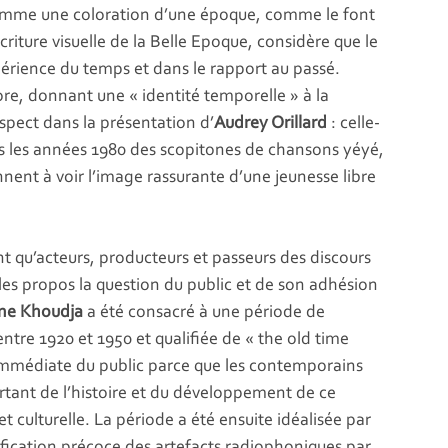
 comme une coloration d’une époque, comme le font
’écriture visuelle de la Belle Epoque, considère que le
périence du temps et dans le rapport au passé.
lore, donnant une « identité temporelle » à la
spect dans la présentation d’
Audrey Orillard
: celle-
ns les années 1980 des scopitones de chansons yéyé,
ent à voir l’image rassurante d’une jeunesse libre
nt qu’acteurs, producteurs et passeurs des discours
s les propos la question du public et de son adhésion
ne Khoudja
a été consacré à une période de
 entre 1920 et 1950 et qualifiée de « the old time
 immédiate du public parce que les contemporains
tant de l’histoire et du développement de ce
 culturelle. La période a été ensuite idéalisée par
ification précoce des artefacts radiophoniques par