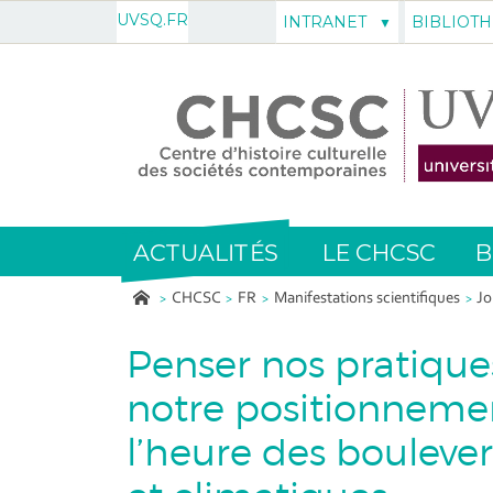
UVSQ.FR
INTRANET
BIBLIOT
ACTUALITÉS
LE CHCSC
B
CHCSC
FR
Manifestations scientifiques
Jo
Penser nos pratiqu
notre positionneme
l’heure des bouleve