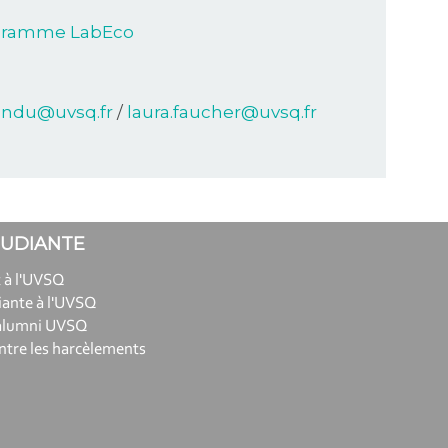
rogramme LabEco
endu@uvsq.fr
/
laura.faucher@uvsq.fr
TUDIANTE
 à l'UVSQ
iante à l'UVSQ
alumni UVSQ
ntre les harcèlements