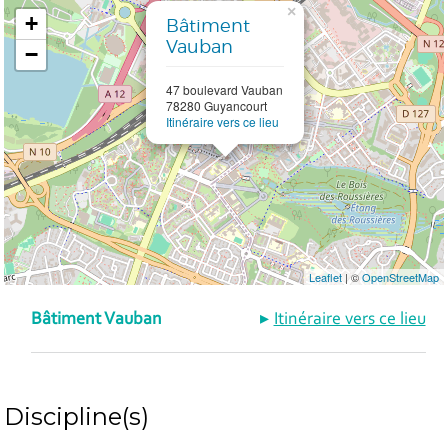
×
+
Bâtiment
Vauban
−
47 boulevard Vauban
78280 Guyancourt
Itinéraire vers ce lieu
Leaflet
| ©
OpenStreetMap
Bâtiment Vauban
Itinéraire vers ce lieu
Discipline(s)