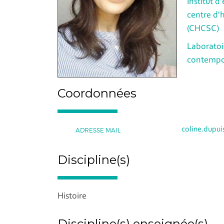
Institut d
centre d'h
(CHCSC)
Laboratoir
contempo
Coordonnées
coline.dupui
ADRESSE MAIL
Discipline(s)
Histoire
Discipline(s) enseignée(s)