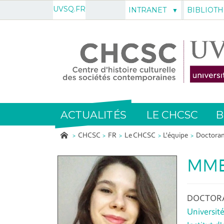
UVSQ.FR
INTRANET
BIBLIOT
ACTUALITÉS
LE CHCSC
B
CHCSC
FR
Le CHCSC
L'équipe
Doctoran
MME
DOCTORA
Université