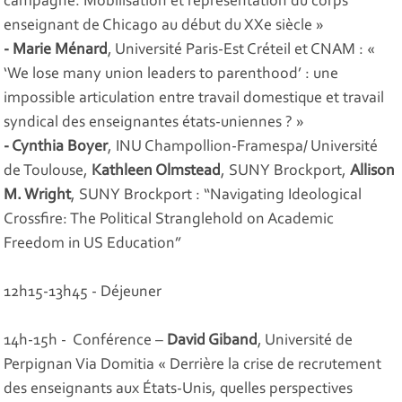
campagne. Mobilisation et représentation du corps
enseignant de Chicago au début du XXe siècle »
- Marie Ménard
, Université Paris-Est Créteil et CNAM : «
‘We lose many union leaders to parenthood’ : une
impossible articulation entre travail domestique et travail
syndical des enseignantes états-uniennes ? »
- Cynthia Boyer
, INU Champollion-Framespa/ Université
de Toulouse,
Kathleen Olmstead
, SUNY Brockport,
Allison
M. Wright
, SUNY Brockport : “Navigating Ideological
Crossfire: The Political Stranglehold on Academic
Freedom in US Education”
12h15-13h45 - Déjeuner
14h-15h - Conférence –
David Giband
, Université de
Perpignan Via Domitia « Derrière la crise de recrutement
des enseignants aux États-Unis, quelles perspectives