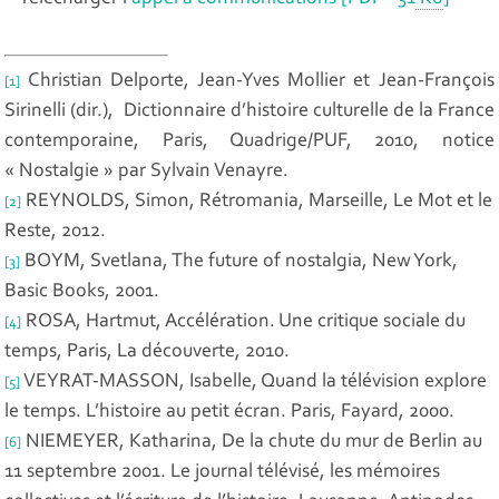
Christian Delporte, Jean-Yves Mollier et Jean-François
[1]
Sirinell
i (dir.),
Dictionnaire d’histoire culturelle de la France
contemporaine
, Paris, Quadrige/PUF, 2010
, n
otice
« Nostalgie »
par
Sylvain Venayre
.
REYNOLDS, Simon,
Rétromania
, Marseille, Le Mot et le
[2]
Reste, 2012.
BOYM, Svetlana,
The future of nostalgia
, New York,
[3]
Basic Books, 2001.
ROSA, Hartmut,
Accélération
.
Une critique sociale du
[4]
temps
, Paris, La découverte, 2010.
VEYRAT-MASSON, Isabelle,
Quand la télévision explore
[5]
le temps. L’histoire au petit écran
. Paris, Fayard, 2000.
NIEMEYER, Katharina,
De la chute du mur de Berlin au
[6]
11 septembre 2001. Le journal télévisé, les mémoires