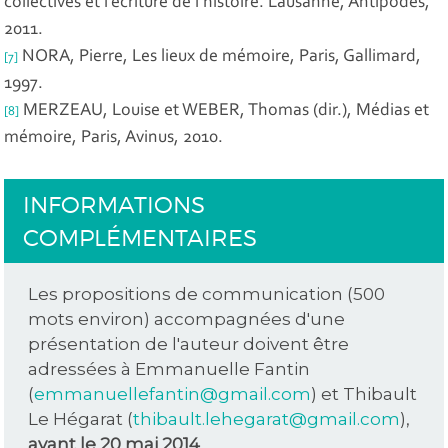
collectives et l’écriture de l’histoire
. Lausanne, Antipodes,
2011.
NORA, Pierre,
Les lieux de mémoire
, Paris, Gallimard,
[7]
1997.
MERZEAU, Louise et
WEBER, Thomas (dir.),
Médias et
[8]
mémoire
, Paris, Avinus, 2010.
INFORMATIONS
COMPLÉMENTAIRES
Les propositions de communication (500
mots environ) accompagnées d'une
présentation de l'auteur doivent être
adressées à Emmanuelle Fantin
(
emmanuellefantin@gmail.com
) et Thibault
Le Hégarat (
thibault.lehegarat@gmail.com
),
avant le 20 mai 2014
.