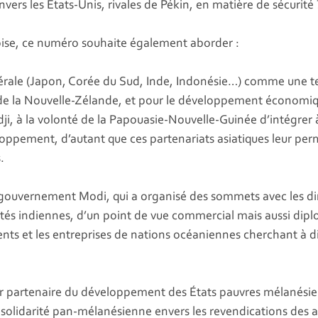
nvers les États-Unis, rivales de Pékin, en matière de sécurité 
noise, ce numéro souhaite également aborder :
nérale (Japon, Corée du Sud, Inde, Indonésie…) comme une te
 de la Nouvelle-Zélande, et pour le développement économiqu
dji, à la volonté de la Papouasie-Nouvelle-Guinée d’intégre
loppement, d’autant que ces partenariats asiatiques leur pe
.
u gouvernement Modi, qui a organisé des sommets avec les dir
ités indiennes, d’un point de vue commercial mais aussi dipl
nts et les entreprises de nations océaniennes cherchant à di
venir partenaire du développement des États pauvres mélané
la solidarité pan-mélanésienne envers les revendications des