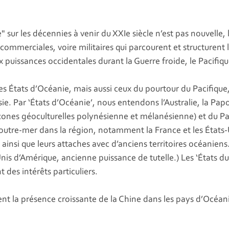
e" sur les décennies à venir du XXIe siècle n’est pas nouvell
commerciales, voire militaires qui parcourent et structurent
x puissances occidentales durant la Guerre froide, le Pacifiq
es États d’Océanie, mais aussi ceux du pourtour du Pacifique
sie. Par ‘États d’Océanie’, nous entendons l’Australie, la P
d (zones géoculturelles polynésienne et mélanésienne) et du P
outre-mer dans la région, notamment la France et les États-U
s, ainsi que leurs attaches avec d’anciens territoires océanie
nis d’Amérique, ancienne puissance de tutelle.) Les ‘États du
des intérêts particuliers.
t la présence croissante de la Chine dans les pays d’Océani