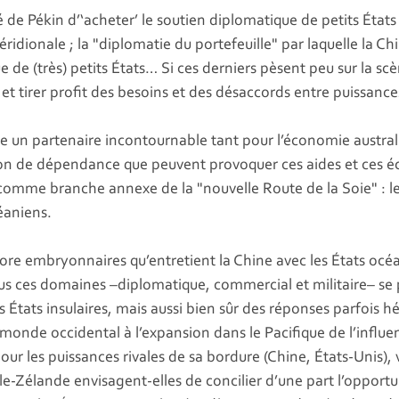
é de Pékin d’‘acheter’ le soutien diplomatique de petits États
ridionale ; la "diplomatie du portefeuille" par laquelle la Ch
 de (très) petits États… Si ces derniers pèsent peu sur la s
 et tirer profit des besoins et des désaccords entre puissanc
e un partenaire incontournable tant pour l’économie austra
ation de dépendance que peuvent provoquer ces aides et ces 
comme branche annexe de la "nouvelle Route de la Soie" : les
éaniens.
re embryonnaires qu’entretient la Chine avec les États océa
 tous ces domaines –diplomatique, commercial et militaire– s
tats insulaires, mais aussi bien sûr des réponses parfois hé
e monde occidental à l’expansion dans le Pacifique de l’influ
our les puissances rivales de sa bordure (Chine, États-Unis), 
lle-Zélande envisagent-elles de concilier d’une part l’oppor